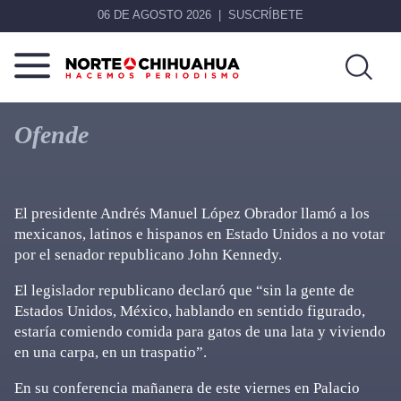
06 DE AGOSTO 2026
SUSCRÍBETE
Norte
Más
De
que
Ofende
Chihuahua
noticias,
hacemos periodismo
El presidente Andrés Manuel López Obrador llamó a los
mexicanos, latinos e hispanos en Estado Unidos a no votar
por el senador republicano John Kennedy.
El legislador republicano declaró que “sin la gente de
Estados Unidos, México, hablando en sentido figurado,
estaría comiendo comida para gatos de una lata y viviendo
en una carpa, en un traspatio”.
En su conferencia mañanera de este viernes en Palacio