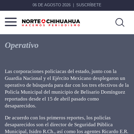
06 DE AGOSTO 2026
SUSCRÍBETE
Norte
Más
De
que
Operativo
Chihuahua
noticias,
hacemos periodismo
Las corporaciones policiacas del estado, junto con la
Guardia Nacional y el Ejército Mexicano desplegaron un
operativo de búsqueda para dar con los tres efectivos de la
Policía Municipal del municipio de Belisario Domínguez
reportados desde el 15 de abril pasado como
desaparecidos.
De acuerdo con los primeros reportes, los policías
desaparecidos son el director de Seguridad Pública
Municipal, Isidro R.Ch., así como los agentes Ricardo E.R.