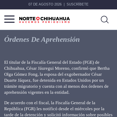
07 DE AGOSTO 2026
SUSCRÍBETE
Norte
Más
De
que
Órdenes De Aprehensión
Chihuahua
noticias,
hacemos periodismo
El titular de la Fiscalía General del Estado (FGE) de
Chihuahua, César Jáuregui Moreno, confirmó que Bertha
Olga Gómez Fong, la esposa del exgobernador César
Duarte Jáquez, fue detenida en Estados Unidos por un
trámite migratorio y cuenta con al menos dos órdenes de
aprehensión vigentes en la entidad.
De acuerdo con el fiscal, la Fiscalía General de la
República (FGR) les notificó desde el miércoles por la
tarde de la detención y solicitó información sobre posibles