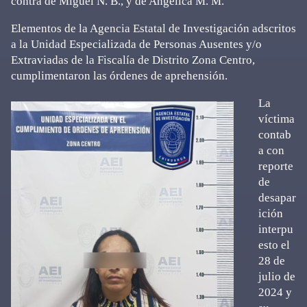
contra de Miguel N. B., y de Angélica M. M.
Elementos de la Agencia Estatal de Investigación adscritos
a la Unidad Especializada de Personas Ausentes y/o
Extraviadas de la Fiscalía de Distrito Zona Centro,
cumplimentaron las órdenes de aprehensión.
La
víctima
contab
a con
reporte
de
desapar
ición
interpu
esto el
28 de
julio de
2024 y