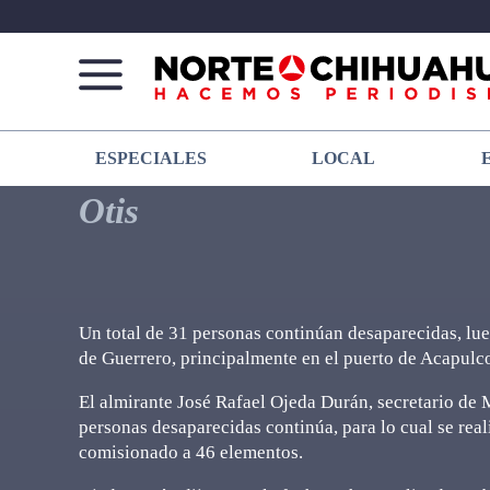
Norte
Más
ESPECIALES
LOCAL
De
que
Chihuahua
noticias,
Otis
hacemos periodismo
Un total de 31 personas continúan desaparecidas, lueg
de Guerrero, principalmente en el puerto de Acapulc
El almirante José Rafael Ojeda Durán, secretario de 
personas desaparecidas continúa, para lo cual se reali
comisionado a 46 elementos.