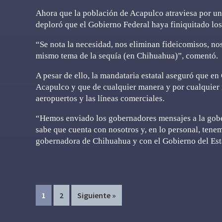
Ahora que la población de Acapulco atraviesa por u
deploró que el Gobierno Federal haya finiquitado lo
“Se nota la necesidad, nos eliminan fideicomisos, no
mismo tema de la sequía (en Chihuahua)”, comentó.
A pesar de ello, la mandataria estatal aseguró que e
Acapulco y que de cualquier manera y por cualquier m
aeropuertos y las líneas comerciales.
“Hemos enviado los gobernadores mensajes a la gob
sabe que cuenta con nosotros y, en lo personal, tene
gobernadora de Chihuahua y con el Gobierno del Es
Page
Page
1
2
Siguiente »