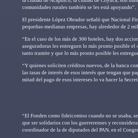
la ciudad de Acapulco, la ciudad de Coyuca, son muni
comunidades rurales también se les está apoyando”.
El presidente López Obrador señaló que Nacional Fina
pequeñas-medianas empresas, hay alrededor de 2 mil 
“En el caso de los más de 300 hoteles, hay dos accio
aseguradoras les entreguen lo más pronto posible el 
tanto tramite y que lo más pronto posible les entregu
“Y quienes soliciten créditos nuevos, de la banca c
las tasas de interés de esos interés que tengan que pa
mitad del pago de esos intereses lo va hacer la Secre
“El Fonden como fideicomiso cuando no se usaba, se 
que ser solidarios con los guerrerenses y reconsidera
coordinador de la de diputados del PAN, en el Congr