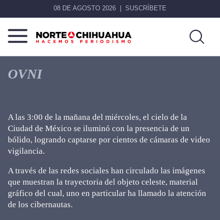
08 DE AGOSTO 2026
SUSCRÍBETE
Norte
Más
De
que
OVNI
Chihuahua
noticias,
hacemos periodismo
A las 3:00 de la mañana del miércoles, el cielo de la
Ciudad de México se iluminó con la presencia de un
bólido, logrando captarse por cientos de cámaras de video
vigilancia.
A través de las redes sociales han circulado las imágenes
que muestran la trayectoria del objeto celeste, material
gráfico del cual, uno en particular ha llamado la atención
de los cibernautas.