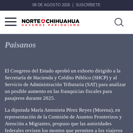
08 DE AGOSTO 2026
SUSCRÍBETE
Norte
Más
De
que
Paisanos
Chihuahua
noticias,
hacemos periodismo
El Congreso del Estado aprobó un exhorto dirigido a la
Secretaría de Hacienda y Crédito Público (SHCP) y al
Servicio de Administración Tributaria (SAT) para analizar
un posible aumento en las franquicias fiscales para
pasajeros durante 2025.
La diputada María Antonieta Pérez Reyes (Morena), en
representación de la Comisión de Asuntos Fronterizos y
Atención a Migrantes, propuso que las autoridades
federales revisen los montos que permiten a los viajeros