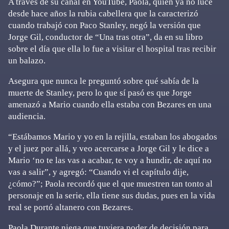
A través de su canal en YouTube, Paola, quien ya no luce
desde hace años la rubia cabellera que la caracterizó
cuando trabajó con Paco Stanley, negó la versión que
Jorge Gil, conductor de “Una tras otra”, da en su libro
sobre el día que ella lo fue a visitar el hospital tras recibir
un balazo.
Asegura que nunca le preguntó sobre qué sabía de la
muerte de Stanley, pero lo que sí pasó es que Jorge
amenazó a Mario cuando ella estaba con Bezares en una
audiencia.
“Estábamos Mario y yo en la rejilla, estaban los abogados
y el juez por allá, y veo acercarse a Jorge Gil y le dice a
Mario ‘no te las vas a acabar, te voy a hundir, de aquí no
vas a salir”, y agregó: “Cuando vi el capítulo dije,
¿cómo?”; Paola recordó que el que muestren tan tonto al
personaje en la serie, ella tiene sus dudas, pues en la vida
real se portó altanero con Bezares.
Paola Durante niega que tuviera poder de decisión para