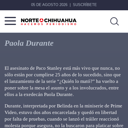
05 DE AGOSTO 2026
SUSCRÍBETE
Norte
Más
De
que
Paola Durante
Chihuahua
noticias,
hacemos periodismo
El asesinato de Paco Stanley está más vivo que nunca, no
sólo están por cumplirse 25 años de lo sucedido, sino que
el lanzamiento de la serie “¿Quién lo mató?” ha vuelto a
poner sobre la mesa el asunto y a los involucrados, entre
ellos a la exedecán Paola Durante.
Durante, interpretada por Belinda en la miniserie de Prime
Video, estuvo dos años encarcelada y quedó en libertad
por falta de pruebas, cuando se lanzó el tráiler reaccionó
molesta porque asegura, no la buscaron para platicar sobre