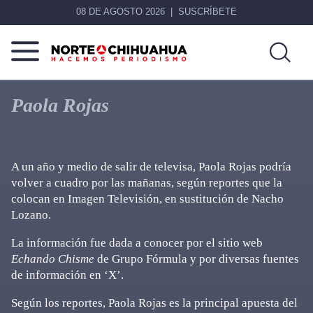
08 DE AGOSTO 2026
SUSCRÍBETE
Norte
Más
De
que
Paola Rojas
Chihuahua
noticias,
hacemos periodismo
A un año y medio de salir de televisa, Paola Rojas podría
volver a cuadro por las mañanas, según reportes que la
colocan en Imagen Televisión, en sustitución de Nacho
Lozano.
La información fue dada a conocer por el sitio web
Echando Chisme
de Grupo Fórmula y por diversas fuentes
de información en ‘X’.
Según los reportes, Paola Rojas es la principal apuesta del