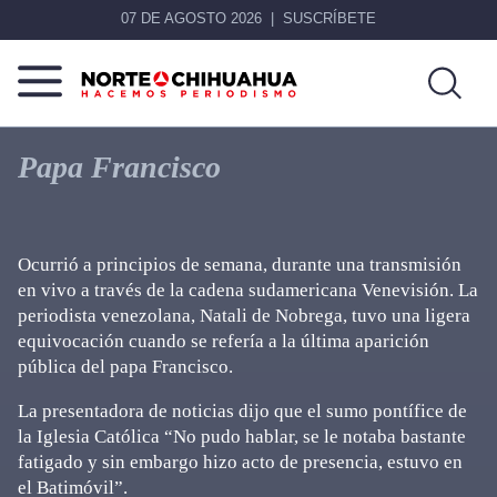
07 DE AGOSTO 2026
SUSCRÍBETE
Norte
Más
De
que
Papa Francisco
Chihuahua
noticias,
hacemos periodismo
Ocurrió a principios de semana, durante una transmisión
en vivo a través de la cadena sudamericana Venevisión. La
periodista venezolana, Natali de Nobrega, tuvo una ligera
equivocación cuando se refería a la última aparición
pública del papa Francisco.
La presentadora de noticias dijo que el sumo pontífice de
la Iglesia Católica “No pudo hablar, se le notaba bastante
fatigado y sin embargo hizo acto de presencia, estuvo en
el Batimóvil”.