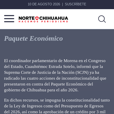
10 DE AGOSTO 2026
SUSCRÍBETE
Norte
Más
De
que
Paquete Económico
Chihuahua
noticias,
hacemos periodismo
El coordinador parlamentario de Morena en el Congreso
del Estado, Cuauhtémoc Estrada Sotelo, informó que la
Suprema Corte de Justicia de la Nación (SCJN) ya ha
radicado las cuatro acciones de inconstitucionalidad que
presentaron en contra del Paquete Económico del
gobierno de Chihuahua para el año 2026.
En dichos recursos, se impugna la constitucionalidad tanto
de la Ley de Ingresos como del Presupuesto de Egresos
del 2026, así como la aprobación de un crédito por 3 mil