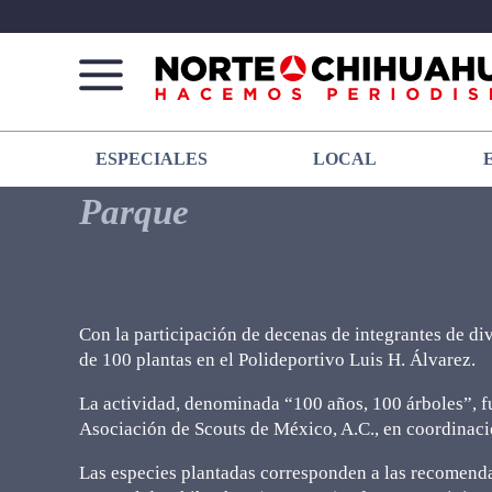
Norte
Más
ESPECIALES
LOCAL
De
que
Chihuahua
noticias,
Parque
hacemos periodismo
Con la participación de decenas de integrantes de div
de 100 plantas en el Polideportivo Luis H. Álvarez.
La actividad, denominada “100 años, 100 árboles”, f
Asociación de Scouts de México, A.C., en coordinació
Las especies plantadas corresponden a las recomendad