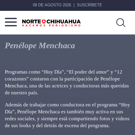
08 DE AGOSTO 2026
SUSCRÍBETE
Norte
Más
De
que
Penélope Menchaca
Chihuahua
noticias,
hacemos periodismo
Programas como “Hoy Día”, “El poder del amor” y “12
corazones” contaron con la participación de Penélope
Menchaca, una de las actrices y conductoras más queridas
de nuestro país.
Además de trabajar como conductora en el programa “Hoy
Día”, Penélope Menchaca es también muy activa en sus
redes sociales, y siempre está compartiendo fotos y videos
de sus looks y del detrás de escena del programa.