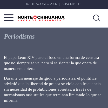
07 DE AGOSTO 2026
SUSCRÍBETE
Norte
Más
De
que
Periodistas
Chihuahua
noticias,
hacemos periodismo
El papa León XIV puso el foco en una forma de censura
que no siempre se ve, pero sí se siente: la que opera de
manera encubierta.
Durante un mensaje dirigido a periodistas, el pontífice
advirtió que la libertad de prensa se viola con frecuencia
sin necesidad de prohibiciones abiertas, a través de
mecanismos más sutiles que terminan limitando lo que se
informa.