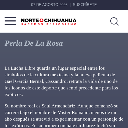
07 DE AGOSTO 2026
SUSCRÍBETE
Norte
Más
De
que
Perla De La Rosa
Chihuahua
noticias,
hacemos periodismo
La Lucha Libre guarda un lugar especial entre los
símbolos de la cultura mexicana y la nueva película de
Gael García Bernal, Cassandro, retrata la vida de uno de
los íconos de este deporte que sentó precedente para los
exóticos.
Su nombre real es Saúl Armendáriz. Aunque comenzó su
carrera bajo el nombre de Mister Romano, menos de un
año después se atrevió a experimentar con un personaje de
los exóticos. En su primer combate en Juárez luchó sin