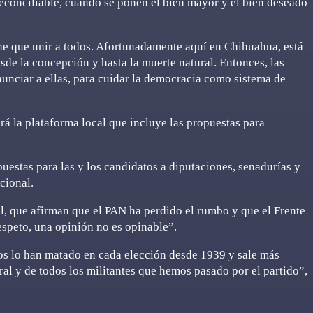
reconciliable, cuando se ponen el bien mayor y el bien deseado
ne que unir a todos. Afortunadamente aquí en Chihuahua, está
desde la concepción y hasta la muerte natural. Entonces, las
nunciar a ellas, para cuidar la democracia como sistema de
rá la plataforma local que incluye las propuestas para
uestas para las y los candidatos a diputaciones, senadurías y
acional.
l, que afirman que el PAN ha perdido el rumbo y que el Frente
espeto, una opinión no es opinable”.
nos lo han matado en cada elección desde 1939 y sale más
ral y de todos los militantes que hemos pasado por el partido”,