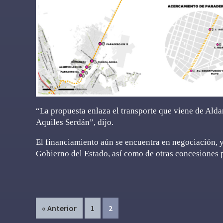
“La propuesta enlaza el transporte que viene de Ald
Aquiles Serdán”, dijo.
El financiamiento aún se encuentra en negociación, ya
Gobierno del Estado, así como de otras concesiones pa
Page
Page
« Anterior
1
2