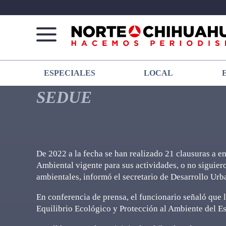
Norte
Más
ESPECIALES
LOCAL
De
que
Chihuahua
noticias,
SEDUE
hacemos periodismo
De 2022 a la fecha se han realizado 21 clausuras a 
Ambiental vigente para sus actividades, o no siguie
ambientales, informó el secretario de Desarrollo Ur
En conferencia de prensa, el funcionario señaló que l
Equilibrio Ecológico y Protección al Ambiente del E