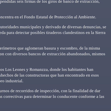
endidas seis firmas de los giros de banco de extracción,
oncentra en el Fondo Estatal de Protección al Ambiente.
autoridades municipales y derivado de diversas denuncias, se
 para detectar posibles tiraderos clandestinos en la Sierra
perímetros que aglomeran basura y escombro, de la misma
eron con diversos bancos de extracción abandonados, mismos
entos Los Leones y Romanzza, donde los habitantes han
eshechos de las constructoras que han encontrado en esos
ro industrial.
rnos de recorridos de inspección, con la finalidad de dar
as correctivas para determinar lo conducente conforme a las