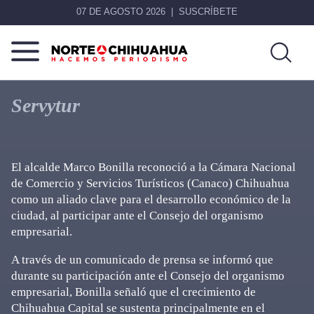
07 DE AGOSTO 2026
SUSCRÍBETE
Norte
Más
De
que
Servytur
Chihuahua
noticias,
hacemos periodismo
El alcalde Marco Bonilla reconoció a la Cámara Nacional
de Comercio y Servicios Turísticos (Canaco) Chihuahua
como un aliado clave para el desarrollo económico de la
ciudad, al participar ante el Consejo del organismo
empresarial.
A través de un comunicado de prensa se informó que
durante su participación ante el Consejo del organismo
empresarial, Bonilla señaló que el crecimiento de
Chihuahua Capital se sustenta principalmente en el