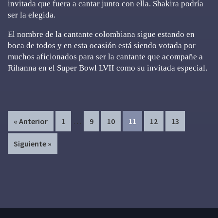
invitada que fuera a cantar junto con ella. Shakira podría
ser la elegida.
El nombre de la cantante colombiana sigue estando en
boca de todos y en esta ocasión está siendo votada por
muchos aficionados para ser la cantante que acompañe a
Rihanna en el Super Bowl LVII como su invitada especial.
Interim
…
Page
Page
Page
Page
Page
Page
« Anterior
1
9
10
11
12
13
pages
Siguiente »
omitted
Primary
Sidebar