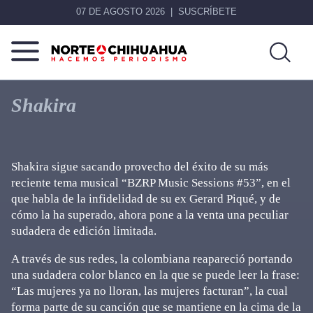
07 DE AGOSTO 2026
SUSCRÍBETE
Norte
Más
De
que
Shakira
Chihuahua
noticias,
hacemos periodismo
Shakira sigue sacando provecho del éxito de su más
reciente tema musical “BZRP Music Sessions #53”, en el
que habla de la infidelidad de su ex Gerard Piqué, y de
cómo la ha superado, ahora pone a la venta una peculiar
sudadera de edición limitada.
A través de sus redes, la colombiana reapareció portando
una sudadera color blanco en la que se puede leer la frase:
“Las mujeres ya no lloran, las mujeres facturan”, la cual
forma parte de su canción que se mantiene en la cima de la