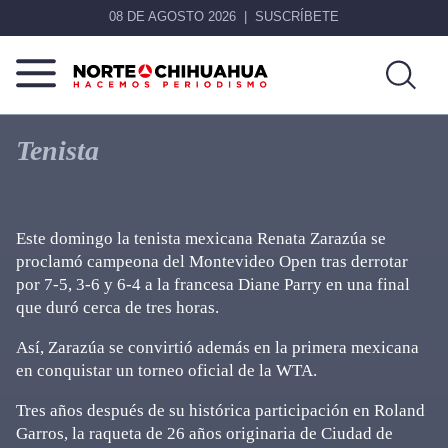
08 DE AGOSTO 2026
SUSCRÍBETE
Norte
Más
De
que
Tenista
Chihuahua
noticias,
hacemos periodismo
Este domingo la tenista mexicana Renata Zarazúa se
proclamó campeona del Montevideo Open tras derrotar
por 7-5, 3-6 y 6-4 a la francesa Diane Parry en una final
que duró cerca de tres horas.
Así, Zarazúa se convirtió además en la primera mexicana
en conquistar un torneo oficial de la WTA.
Tres años después de su histórica participación en Roland
Garros, la raqueta de 26 años originaria de Ciudad de