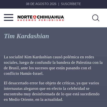
08 DE AGOSTO 2026
SUSCRÍBETE
Norte
Más
De
que
Tim Kardashian
Chihuahua
noticias,
hacemos periodismo
La socialité Kim Kardashian causó polémica en redes
sociales, luego de confundir la bandera de Palestina con la
de Brasil, ante los sucesos que están pasando con el
conflicto Hamás-Israel.
El desacertado error fue objeto de críticas, ya que varios
internautas alegaron que en efecto la celebridad se
encontraba muy desinformada de lo que está sucediendo
en Medio Oriente, en la actualidad.