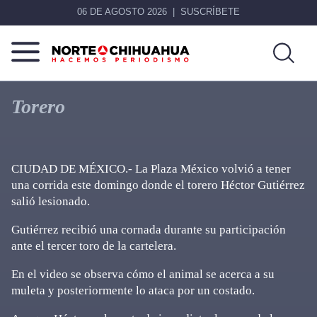
06 DE AGOSTO 2026
SUSCRÍBETE
Norte
Más
De
que
Torero
Chihuahua
noticias,
hacemos periodismo
CIUDAD DE MÉXICO.- La Plaza México volvió a tener
una corrida este domingo donde el torero Héctor Gutiérrez
salió lesionado.
Gutiérrez recibió una cornada durante su participación
ante el tercer toro de la cartelera.
En el video se observa cómo el animal se acerca a su
muleta y posteriormente lo ataca por un costado.