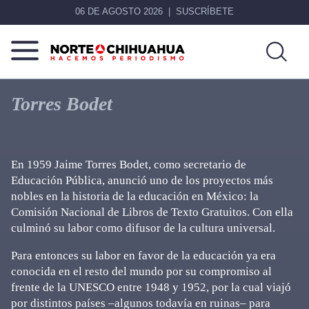
06 DE AGOSTO 2026
SUSCRÍBETE
Norte
Más
De
que
Torres Bodet
Chihuahua
noticias,
hacemos periodismo
En 1959 Jaime Torres Bodet, como secretario de
Educación Pública, anunció uno de los proyectos más
nobles en la historia de la educación en México: la
Comisión Nacional de Libros de Texto Gratuitos. Con ella
culminó su labor como difusor de la cultura universal.
Para entonces su labor en favor de la educación ya era
conocida en el resto del mundo por su compromiso al
frente de la UNESCO entre 1948 y 1952, por la cual viajó
por distintos países –algunos todavía en ruinas– para