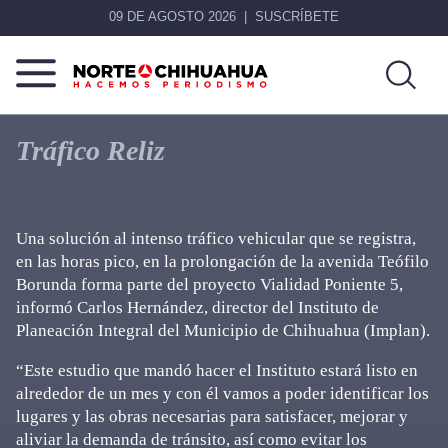
09 DE AGOSTO 2026
SUSCRÍBETE
Norte
Más
De
que
Tráfico Reliz
Chihuahua
noticias,
hacemos periodismo
Una solución al intenso tráfico vehicular que se registra,
en las horas pico, en la prolongación de la avenida Teófilo
Borunda forma parte del proyecto Vialidad Poniente 5,
informó Carlos Hernández, director del Instituto de
Planeación Integral del Municipio de Chihuahua (Implan).
“Este estudio que mandó hacer el Instituto estará listo en
alrededor de un mes y con él vamos a poder identificar los
lugares y las obras necesarias para satisfacer, mejorar y
aliviar la demanda de tránsito, así como evitar los