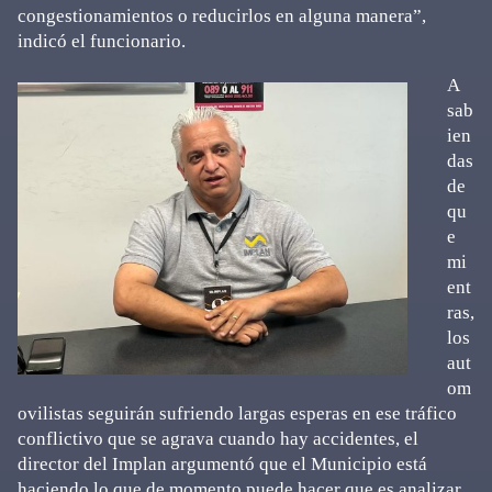
congestionamientos o reducirlos en alguna manera”,
indicó el funcionario.
A
sab
ien
das
de
qu
e
mi
ent
ras,
los
aut
om
ovilistas seguirán sufriendo largas esperas en ese tráfico
conflictivo que se agrava cuando hay accidentes, el
director del Implan argumentó que el Municipio está
haciendo lo que de momento puede hacer que es analizar