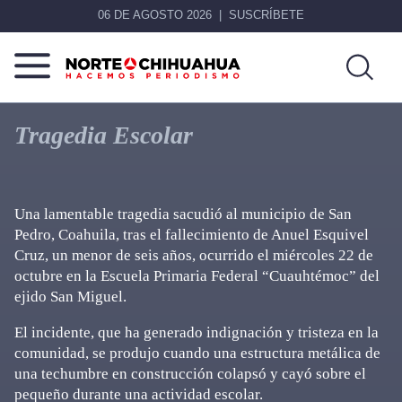
06 DE AGOSTO 2026
SUSCRÍBETE
Norte
Más
De
que
Tragedia Escolar
Chihuahua
noticias,
hacemos periodismo
Una lamentable tragedia sacudió al municipio de San
Pedro, Coahuila, tras el fallecimiento de Anuel Esquivel
Cruz, un menor de seis años, ocurrido el miércoles 22 de
octubre en la Escuela Primaria Federal “Cuauhtémoc” del
ejido San Miguel.
El incidente, que ha generado indignación y tristeza en la
comunidad, se produjo cuando una estructura metálica de
una techumbre en construcción colapsó y cayó sobre el
pequeño durante una actividad escolar.