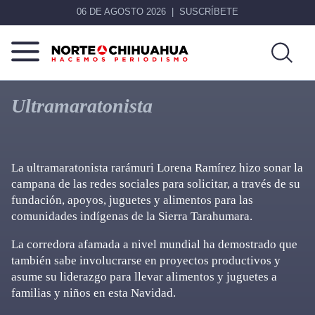
06 DE AGOSTO 2026
SUSCRÍBETE
Norte
Más
De
que
Ultramaratonista
Chihuahua
noticias,
hacemos periodismo
La ultramaratonista rarámuri Lorena Ramírez hizo sonar la
campana de las redes sociales para solicitar, a través de su
fundación, apoyos, juguetes y alimentos para las
comunidades indígenas de la Sierra Tarahumara.
La corredora afamada a nivel mundial ha demostrado que
también sabe involucrarse en proyectos productivos y
asume su liderazgo para llevar alimentos y juguetes a
familias y niños en esta Navidad.