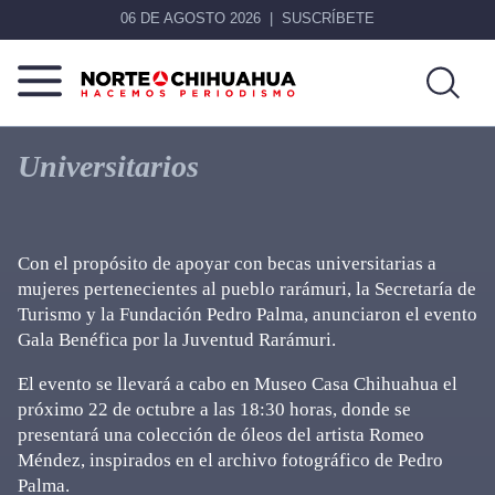
06 DE AGOSTO 2026
SUSCRÍBETE
Norte
Más
De
que
Universitarios
Chihuahua
noticias,
hacemos periodismo
Con el propósito de apoyar con becas universitarias a
mujeres pertenecientes al pueblo rarámuri, la Secretaría de
Turismo y la Fundación Pedro Palma, anunciaron el evento
Gala Benéfica por la Juventud Rarámuri.
El evento se llevará a cabo en Museo Casa Chihuahua el
próximo 22 de octubre a las 18:30 horas, donde se
presentará una colección de óleos del artista Romeo
Méndez, inspirados en el archivo fotográfico de Pedro
Palma.