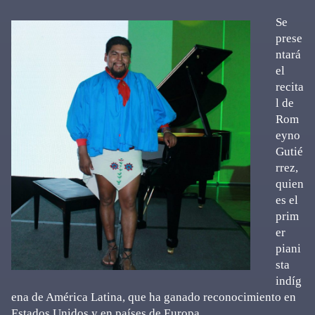
Se
prese
ntará
el
recita
l de
Rom
eyno
Gutié
rrez,
quien
es el
prim
er
piani
sta
indíg
ena de América Latina, que ha ganado reconocimiento en
Estados Unidos y en países de Europa.