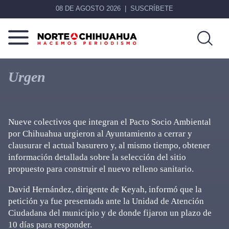
08 DE AGOSTO 2026
SUSCRÍBETE
Norte
Más
De
que
Urgen
Chihuahua
noticias,
hacemos periodismo
Nueve colectivos que integran el Pacto Socio Ambiental
por Chihuahua urgieron al Ayuntamiento a cerrar y
clausurar el actual basurero y, al mismo tiempo, obtener
información detallada sobre la selección del sitio
propuesto para construir el nuevo relleno sanitario.
David Hernández, dirigente de Keyah, informó que la
petición ya fue presentada ante la Unidad de Atención
Ciudadana del municipio y de donde fijaron un plazo de
10 días para responder.