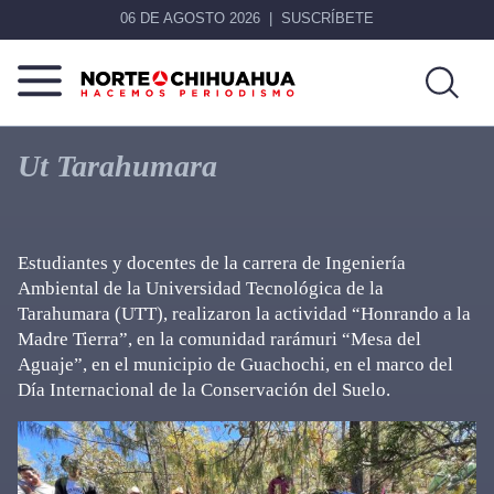
06 DE AGOSTO 2026
SUSCRÍBETE
Norte
Más
De
que
Ut Tarahumara
Chihuahua
noticias,
hacemos periodismo
Estudiantes y docentes de la carrera de Ingeniería
Ambiental de la Universidad Tecnológica de la
Tarahumara (UTT), realizaron la actividad “Honrando a la
Madre Tierra”, en la comunidad rarámuri “Mesa del
Aguaje”, en el municipio de Guachochi, en el marco del
Día Internacional de la Conservación del Suelo.