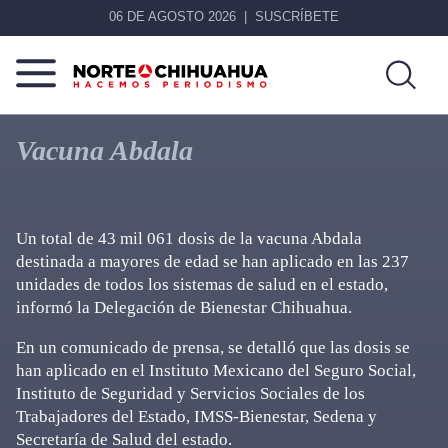
06 DE AGOSTO 2026
SUSCRÍBETE
Norte
Más
De
que
Vacuna Abdala
Chihuahua
noticias,
hacemos periodismo
Un total de 43 mil 061 dosis de la vacuna Abdala
destinada a mayores de edad se han aplicado en las 237
unidades de todos los sistemas de salud en el estado,
informó la Delegación de Bienestar Chihuahua.
En un comunicado de prensa, se detalló que las dosis se
han aplicado en el Instituto Mexicano del Seguro Social,
Instituto de Seguridad y Servicios Sociales de los
Trabajadores del Estado, IMSS-Bienestar, Sedena y
Secretaría de Salud del estado.