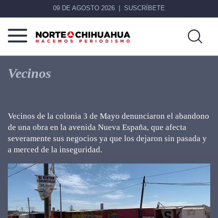
09 DE AGOSTO 2026
SUSCRÍBETE
Norte
Más
De
que
Vecinos
Chihuahua
noticias,
hacemos periodismo
Vecinos de la colonia 3 de Mayo denunciaron el abandono
de una obra en la avenida Nueva España, que afecta
severamente sus negocios ya que los dejaron sin pasada y
a merced de la inseguridad.