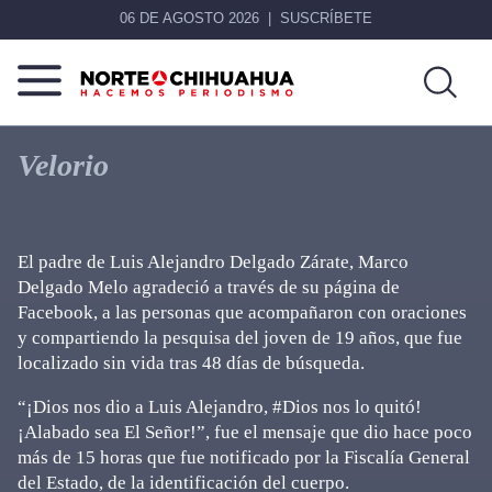
06 DE AGOSTO 2026
SUSCRÍBETE
Norte
Más
De
que
Velorio
Chihuahua
noticias,
hacemos periodismo
El padre de Luis Alejandro Delgado Zárate, Marco
Delgado Melo agradeció a través de su página de
Facebook, a las personas que acompañaron con oraciones
y compartiendo la pesquisa del joven de 19 años, que fue
localizado sin vida tras 48 días de búsqueda.
“¡Dios nos dio a Luis Alejandro, #Dios nos lo quitó!
¡Alabado sea El Señor!”, fue el mensaje que dio hace poco
más de 15 horas que fue notificado por la Fiscalía General
del Estado, de la identificación del cuerpo.