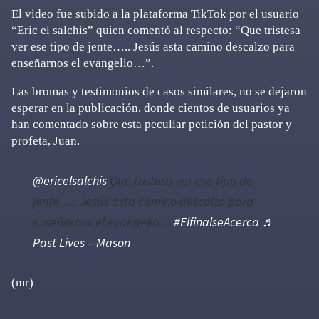
El video fue subido a la plataforma TikTok por el usuario
“Eric el salchis” quien comentó al respecto: “Que tristesa
ver ese tipo de jente….. Jesús asta camino descalzo para
enseñarnos el evangelio…”.
Las bromas y testimonios de casos similares, no se dejaron
esperar en la publicación, donde cientos de usuarios ya
han comentado sobre esta peculiar petición del pastor y
profeta, Juan.
@ericelsalchis
Que tristesa ver ese tipo de
jente….. Jesús asta camino descalzo para
enseñarnos el evangelio….
#ElfinalseAcerca
♬
Past Lives – Mason
(mr)