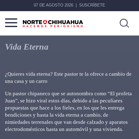
07 DE AGOSTO 2026
SUSCRÍBETE
Norte
Más
De
que
Vida Eterna
Chihuahua
noticias,
hacemos periodismo
¿Quieres vida eterna? Este pastor te la ofrece a cambio de
una casa y un carro
Un pastor chipaneco que se autonombra como “El profeta
Juan”, se hizo viral estos días, debido a las peculiares
propuestas que hace a los fieles, en los que les entrega
bendiciones y hasta la vida eterna a cambio, de
nimiedades terrenales que van desde calzado y aparatos
electrodomésticos hasta un automóvil y una vivienda.