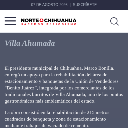
07 DE AGOSTO 2026
SUSCRÍBETE
Norte
Más
De
que
Villa Ahumada
Chihuahua
noticias,
hacemos periodismo
El presidente municipal de Chihuahua, Marco Bonilla,
entregó un apoyo para la rehabilitación del área de
estacionamiento y banquetas de la Unión de Vendedores
“Benito Juárez”, integrada por los comerciantes de los
tradicionales burritos de Villa Ahumada, uno de los puntos
gastronómicos más emblemáticos del estado.
La obra consistió en la rehabilitación de 215 metros
cuadrados de banqueta y zona de estacionamiento
mediante trabajos de vaciado de cemento.