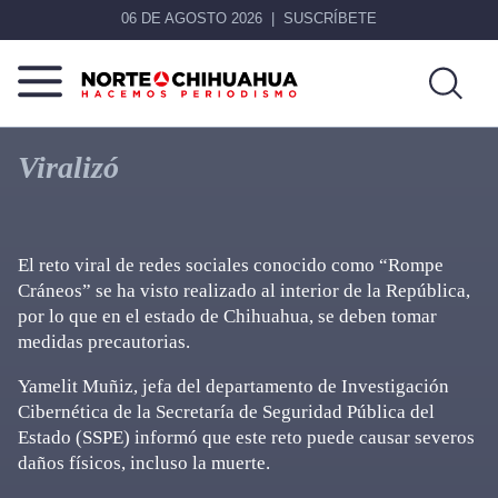
06 DE AGOSTO 2026
SUSCRÍBETE
Norte
Más
De
que
Viralizó
Chihuahua
noticias,
hacemos periodismo
El reto viral de redes sociales conocido como “Rompe
Cráneos” se ha visto realizado al interior de la República,
por lo que en el estado de Chihuahua, se deben tomar
medidas precautorias.
Yamelit Muñiz, jefa del departamento de Investigación
Cibernética de la Secretaría de Seguridad Pública del
Estado (SSPE) informó que este reto puede causar severos
daños físicos, incluso la muerte.