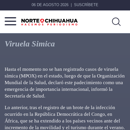
06 DE AGOSTO 2026
SUSCRÍBETE
Norte
Más
De
que
Viruela Simica
Chihuahua
noticias,
hacemos periodismo
Hasta el momento no se han registrado casos de viruela
símica (MPOX) en el estado, luego de que la Organización
Mundial de la Salud, declaró este padecimiento como una
emergencia de importancia internacional, informó la
Secretaría de Salud.
Lo anterior, tras el registro de un brote de la infección
ocurrido en la República Democrática del Congo, en
África, que se ha extendido a los países vecinos ante del
incremento de la movilidad y el turismo durante el verano.