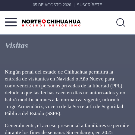
05 DE AGOSTO 2026
SUSCRÍBETE
Norte
Más
De
que
Visitas
Chihuahua
noticias,
hacemos periodismo
Ningún penal del estado de Chihuahua permitirá la
entrada de visitantes en Navidad o Año Nuevo para
convivencia con personas privadas de la libertad (PPL),
debido a que las fechas caen en días no autorizados y no
habrá modificaciones a la normativa vigente, informó
Jorge Armendáriz, vocero de la Secretaría de Seguridad
Pública del Estado (SSPE).
Generalmente, el acceso presencial a familiares se permite
durante los fines de semana. Sin embargo, en 2025