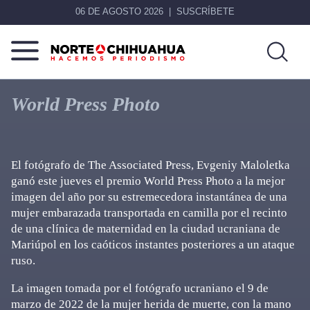
06 DE AGOSTO 2026
SUSCRÍBETE
Norte
Más
De
que
World Press Photo
Chihuahua
noticias,
hacemos periodismo
El fotógrafo de The Associated Press, Evgeniy Maloletka
ganó este jueves el premio World Press Photo a la mejor
imagen del año por su estremecedora instantánea de una
mujer embarazada transportada en camilla por el recinto
de una clínica de maternidad en la ciudad ucraniana de
Mariúpol en los caóticos instantes posteriores a un ataque
ruso.
La imagen tomada por el fotógrafo ucraniano el 9 de
marzo de 2022 de la mujer herida de muerte, con la mano