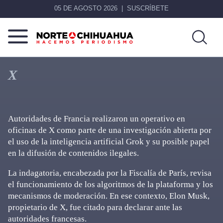
05 DE AGOSTO 2026
SUSCRÍBETE
Norte
Más
De
que
X
Chihuahua
noticias,
hacemos periodismo
Autoridades de Francia realizaron un operativo en
oficinas de X como parte de una investigación abierta por
el uso de la inteligencia artificial Grok y su posible papel
en la difusión de contenidos ilegales.
La indagatoria, encabezada por la Fiscalía de París, revisa
el funcionamiento de los algoritmos de la plataforma y los
mecanismos de moderación. En ese contexto, Elon Musk,
propietario de X, fue citado para declarar ante las
autoridades francesas.