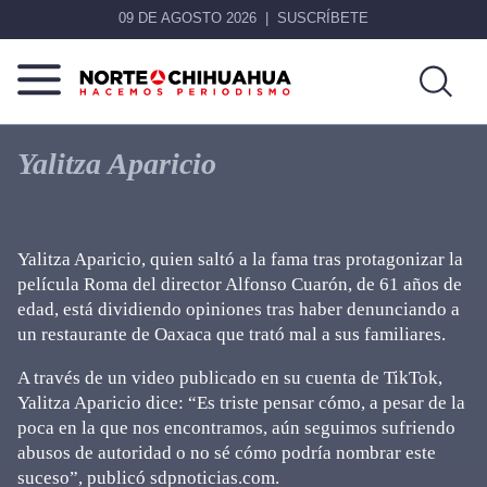
09 DE AGOSTO 2026
SUSCRÍBETE
Norte
Más
De
que
Yalitza Aparicio
Chihuahua
noticias,
hacemos periodismo
Yalitza Aparicio, quien saltó a la fama tras protagonizar la
película Roma del director Alfonso Cuarón, de 61 años de
edad, está dividiendo opiniones tras haber denunciando a
un restaurante de Oaxaca que trató mal a sus familiares.
A través de un video publicado en su cuenta de TikTok,
Yalitza Aparicio dice: “Es triste pensar cómo, a pesar de la
poca en la que nos encontramos, aún seguimos sufriendo
abusos de autoridad o no sé cómo podría nombrar este
suceso”, publicó sdpnoticias.com.