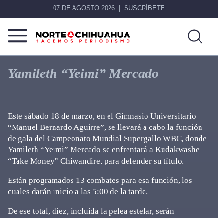
07 DE AGOSTO 2026
SUSCRÍBETE
Norte
Más
De
que
Yamileth “Yeimi” Mercado
Chihuahua
noticias,
hacemos periodismo
Este sábado 18 de marzo, en el Gimnasio Universitario
“Manuel Bernardo Aguirre”, se llevará a cabo la función
de gala del Campeonato Mundial Supergallo WBC, donde
Yamileth “Yeimi” Mercado se enfrentará a Kudakwashe
“Take Money” Chiwandire, para defender su título.
Están programados 13 combates para esa función, los
cuales darán inicio a las 5:00 de la tarde.
De ese total, diez, incluida la pelea estelar, serán