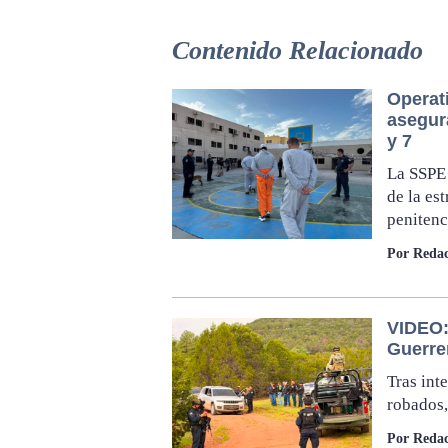
Contenido Relacionado
Operat
asegur
y 7
La SSPE 
de la es
penitenc
Por Redac
VIDEO:
Guerre
Tras int
robados,
Por Redac