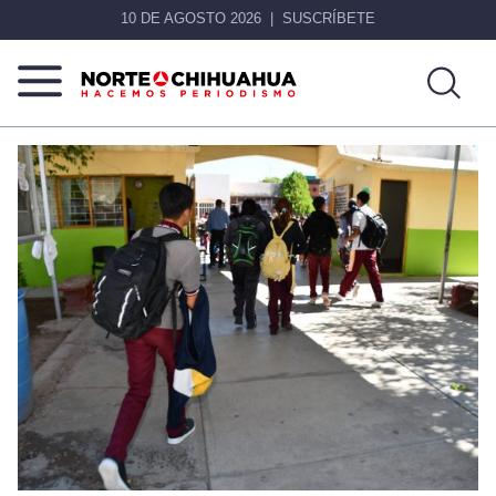
10 DE AGOSTO 2026
SUSCRÍBETE
Norte
Más
De
que
Chihuahua
noticias,
hacemos periodismo