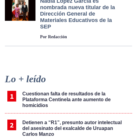
Nadia López García es
nombrada nueva titular de la
Dirección General de
Materiales Educativos de la
SEP
Por Redacción
Primary
Lo + leído
Sidebar
Cuestionan falta de resultados de la
Plataforma Centinela ante aumento de
homicidios
Detienen a “R1”, presunto autor intelectual
del asesinato del exalcalde de Uruapan
Carlos Manzo