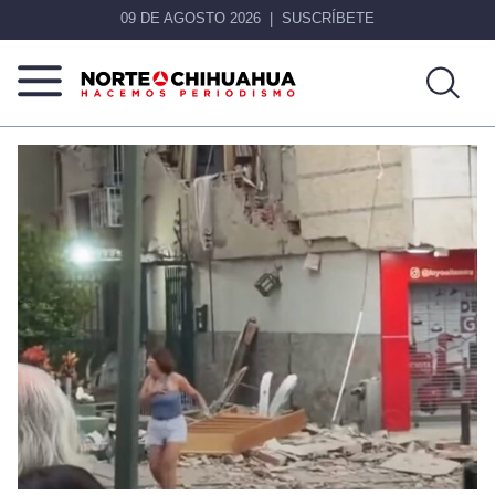
09 DE AGOSTO 2026
SUSCRÍBETE
Norte
Más
De
que
Chihuahua
noticias,
hacemos periodismo