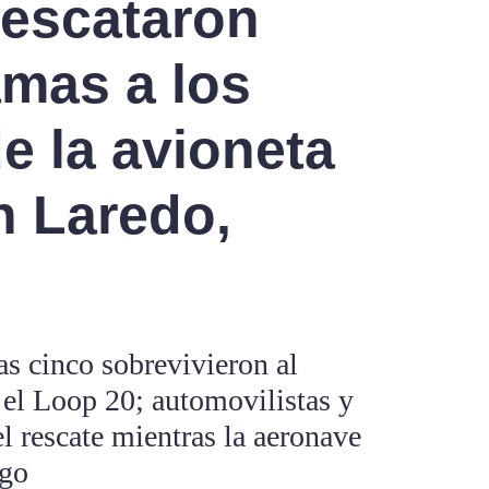
rescataron
amas a los
e la avioneta
n Laredo,
s cinco sobrevivieron al
 el Loop 20; automovilistas y
el rescate mientras la aeronave
ego