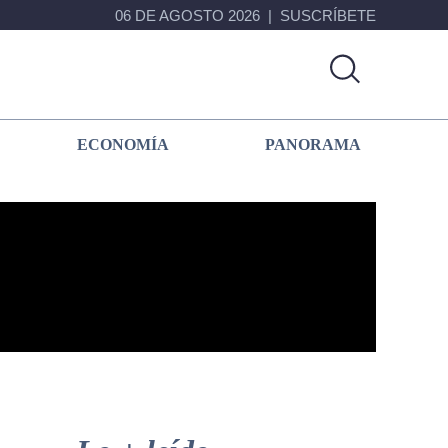
06 DE AGOSTO 2026
SUSCRÍBETE
ECONOMÍA
PANORAMA
Primary
Sidebar