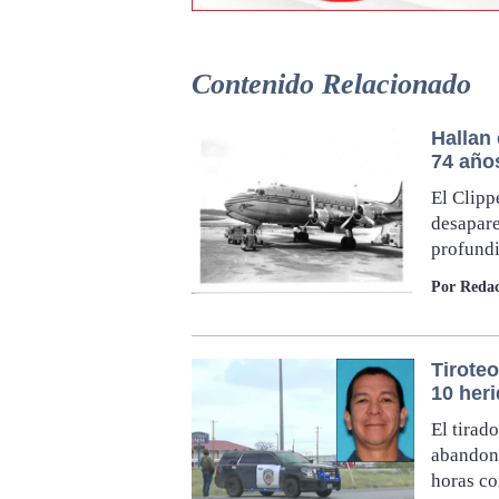
Contenido Relacionado
Hallan
74 año
El Clipp
desapare
profundi
Por Redac
Tirote
10 her
El tirad
abandona
horas co