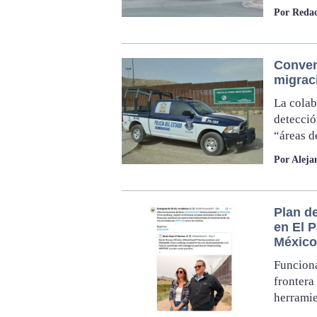
Por Redac
Conven
migrac
La colab
detecció
“áreas d
Por Aleja
Plan d
en El 
México
Funciona
frontera
herramie