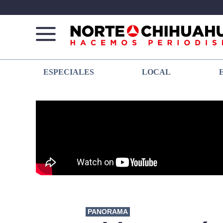
Norte
Más
ESPECIALES
LOCAL
De
que
Chihuahua
noticias,
hacemos periodismo
PANORAMA