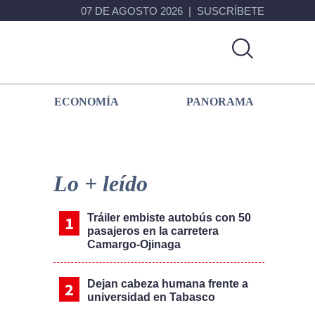
07 DE AGOSTO 2026
SUSCRÍBETE
ECONOMÍA
PANORAMA
Primary
Sidebar
Lo + leído
Tráiler embiste autobús con 50
pasajeros en la carretera
Camargo-Ojinaga
Dejan cabeza humana frente a
universidad en Tabasco