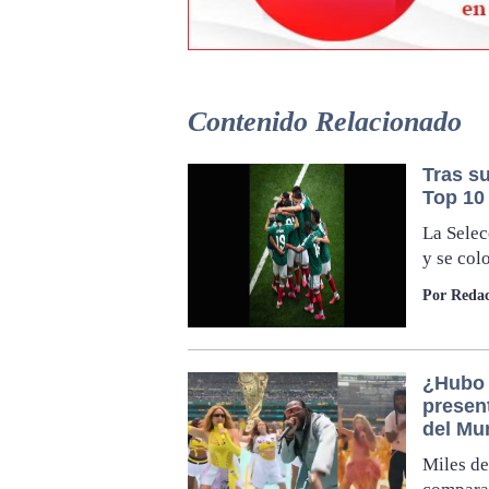
Contenido Relacionado
Tras su
Top 10
La Selec
y se col
Por Redac
¿Hubo 
presen
del Mu
Miles de