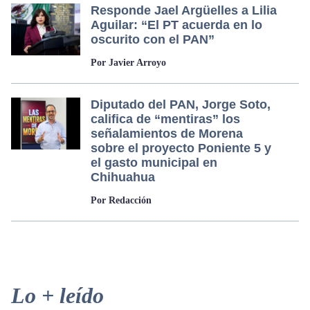
Responde Jael Argüelles a Lilia
Aguilar: “El PT acuerda en lo
oscurito con el PAN”
Por Javier Arroyo
Diputado del PAN, Jorge Soto,
califica de “mentiras” los
señalamientos de Morena
sobre el proyecto Poniente 5 y
el gasto municipal en
Chihuahua
Por Redacción
Primary
Lo + leído
Sidebar