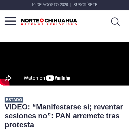
10 DE AGOSTO 2026
SUSCRÍBETE
Norte
Más
De
que
Chihuahua
noticias,
hacemos periodismo
ESTADO
VIDEO: “Manifestarse sí; reventar
sesiones no”: PAN arremete tras
protesta