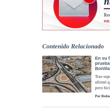
Contenido Relacionado
En su f
prueba
Bonilla
Tras sup
afirmó q
pero hi
Por Redac