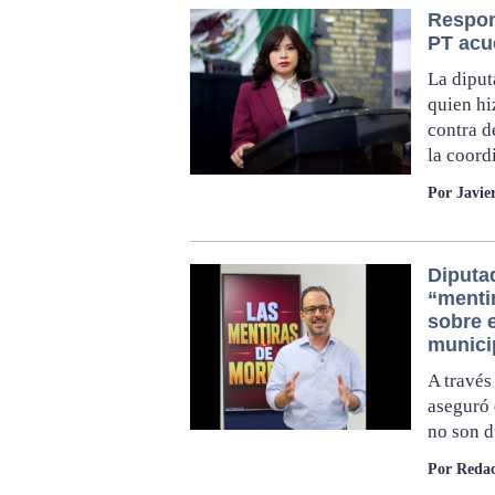
Respond
PT acu
La diput
quien hi
contra d
la coord
Por Javie
Diputad
“menti
sobre e
munici
A través
aseguró 
no son d
Por Redac