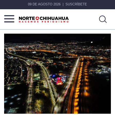
09 DE AGOSTO 2026
SUSCRÍBETE
Norte
Más
De
que
Chihuahua
noticias,
hacemos periodismo