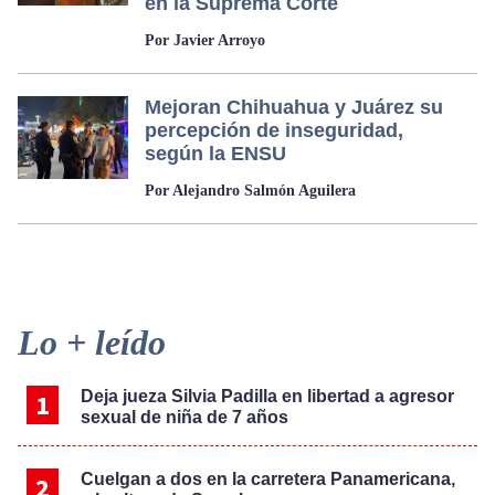
en la Suprema Corte
Por Javier Arroyo
Mejoran Chihuahua y Juárez su
percepción de inseguridad,
según la ENSU
Por Alejandro Salmón Aguilera
Primary
Lo + leído
Sidebar
Deja jueza Silvia Padilla en libertad a agresor
sexual de niña de 7 años
Cuelgan a dos en la carretera Panamericana,