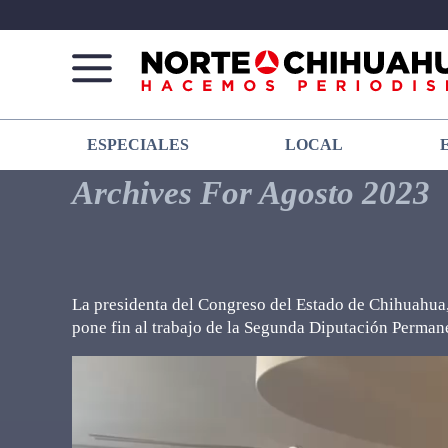
Norte
Más
ESPECIALES
LOCAL
De
que
Chihuahua
noticias,
Archives For Agosto 2023
hacemos periodismo
La presidenta del Congreso del Estado de Chihuahua, 
pone fin al trabajo de la Segunda Diputación Perman