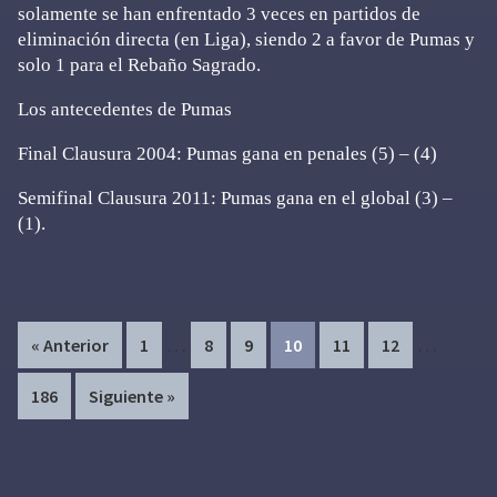
solamente se han enfrentado 3 veces en partidos de
eliminación directa (en Liga), siendo 2 a favor de Pumas y
solo 1 para el Rebaño Sagrado.
Los antecedentes de Pumas
Final Clausura 2004: Pumas gana en penales (5) – (4)
Semifinal Clausura 2011: Pumas gana en el global (3) –
(1).
Interim
Interim
…
…
Page
Page
Page
Page
Page
Page
« Anterior
1
8
9
10
11
12
pages
pages
Page
186
Siguiente »
omitted
omitted